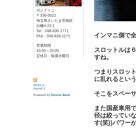
ボンドミニ
〒336-0022
埼玉県さいたま市南区
白幡4-23-1
Tel：048-836-1771
インマニ側で全然
FAX：048-839-1171
営業時間
スロットルは６
10:00～20:00
定休日：毎週水曜日
すね。
つまりスロッ
に乱れるとい
RSS1.0
Atom0.3
そこをスペー
Powered by
Serene Bach
また国産車用
径は絞っていな
す(笑))パワーが