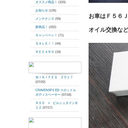
オススメ商品！
(333)
お知らせ
(126)
お車はＦ５６
メンテナンス
(59)
新商品！
(202)
オイル交換な
キャンペーン！
(71)
ＳＡＬＥ！！
(44)
ＲＥＣＡＲＯ
(18)
ＭＩＮＩＦＥＳ ２０１７
(07/20)
CRAVENSPＥED スロットル
ボディスペーサー
(07/18)
Ｒ５０ × ビルシュタインＢ
１２
(07/17)