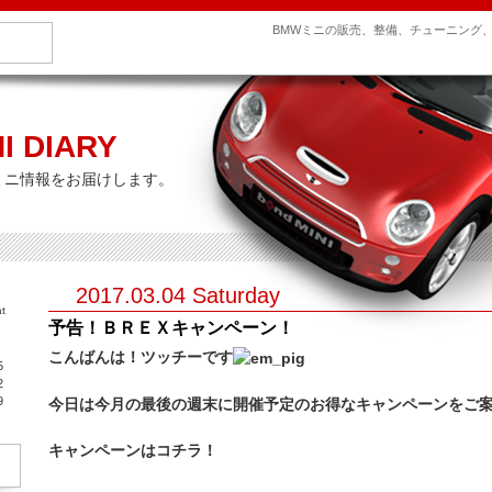
BMWミニの販売、整備、チューニング
I DIARY
ミニ情報をお届けします。
2017.03.04 Saturday
t
予告！ＢＲＥＸキャンペーン！
こんばんは！ツッチーです
5
2
9
今日は今月の最後の週末に開催予定のお得なキャンペーンをご
キャンペーンはコチラ！