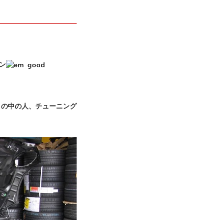
ン
。
Ｈの中の人、チューニング