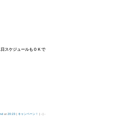
二日スケジュールもＯＫで
nd
at
20:23
|
キャンペーン！
| - | -