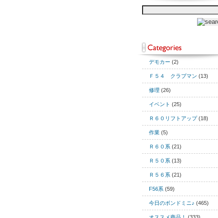
デモカー
(2)
Ｆ５４ クラブマン
(13)
修理
(26)
イベント
(25)
Ｒ６０リフトアップ
(18)
作業
(5)
Ｒ６０系
(21)
Ｒ５０系
(13)
Ｒ５６系
(21)
F56系
(59)
今日のボンドミニ♪
(465)
オススメ商品！
(333)