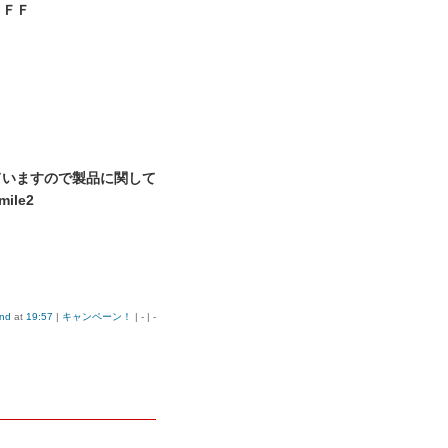
ＯＦＦ
ていますので製品に関して
nd
at
19:57
|
キャンペーン！
| - | -