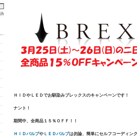
ＨＩＤやＬＥＤでお馴染みブレックスのキャンペーンです！
ナント！
期間中、全商品１５％ＯＦＦ！！
ＨＩＤバルブ
や
ＬＥＤバルブ
は勿論、簡単にセルフコーディン