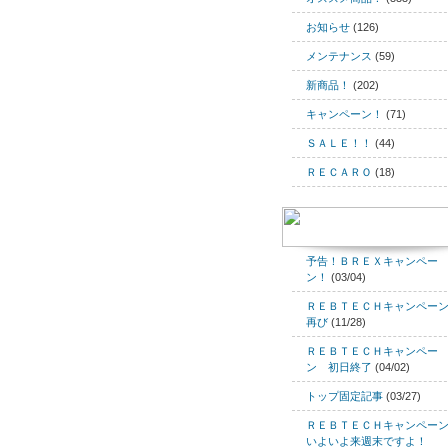
お知らせ
(126)
メンテナンス
(59)
新商品！
(202)
キャンペーン！
(71)
ＳＡＬＥ！！
(44)
ＲＥＣＡＲＯ
(18)
予告！ＢＲＥＸキャンペー
ン！
(03/04)
ＲＥＢＴＥＣＨキャンペー
再び
(11/28)
ＲＥＢＴＥＣＨキャンペー
ン 初日終了
(04/02)
トップ固定記事
(03/27)
ＲＥＢＴＥＣＨキャンペー
いよいよ来週末ですよ！