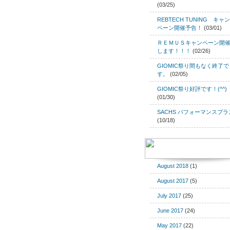
(03/25)
REBTECH TUNING キャン
ペーン開催予告！
(03/01)
ＲＥＭＵＳキャンペーン開
します！！！
(02/26)
GIOMIC祭り間もなく終了で
す。
(02/05)
GIOMIC祭り好評です！(^^)
(01/30)
SACHS パフォーマンスプラ
(10/18)
August 2018
(1)
August 2017
(5)
July 2017
(25)
June 2017
(24)
May 2017
(22)