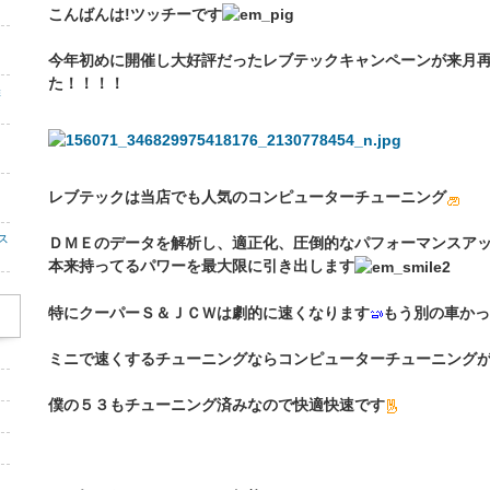
こんばんは!ツッチーです
今年初めに開催し大好評だったレブテックキャンペーンが来月
た！！！！
催
レブテックは当店でも人気のコンピューターチューニング
ス
ＤＭＥのデータを解析し、適正化、圧倒的なパフォーマンスア
本来持ってるパワーを最大限に引き出します
特にクーパーＳ＆ＪＣＷは劇的に速くなります
もう別の車かっ
ミニで速くするチューニングならコンピューターチューニング
僕の５３もチューニング済みなので快適快速です