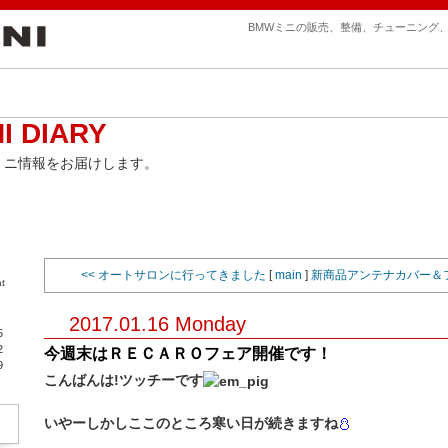
BMWミニの販売、整備、チューニング
I DIARY
ミニ情報をお届けします。
<< オートサロンに行ってきました
[
main
]
新商品アンテナカバー＆フ
t
2017.01.16 Monday
5
2
今週末はＲＥＣＡＲＯフェア開催です！
9
こんばんは!ツッチーです
いやーしかしここのところ寒い日が続きますね