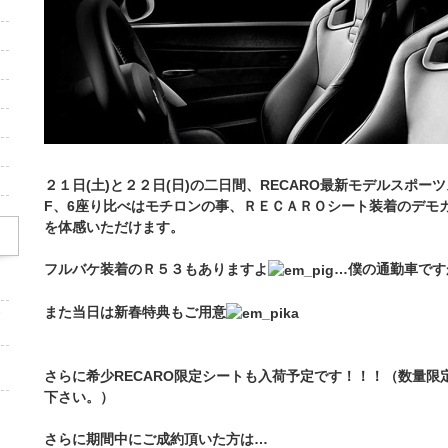
２１日(土)と２２日(日)の二日間、RECARO最新モデルスポー
F、6座り比べはモチロンの事、ＲＥＣＡＲＯシート装着のデモ
を体感いただけます。
フルバケ装着のＲ５３もありますよ
…僕の通勤車ですが
ォ
また当日は新春特典もご用意
ア
し
さらに希少RECARO限定シートも入荷予定です！！！（数量限
下さい。）
さらに期間中にご成約頂いた方は…