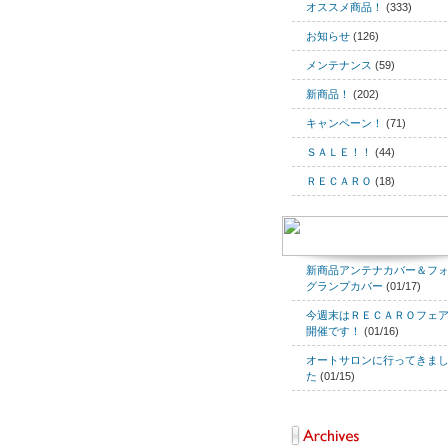
オススメ商品！
(333)
お知らせ
(126)
メンテナンス
(59)
新商品！
(202)
キャンペーン！
(71)
ＳＡＬＥ！！
(44)
ＲＥＣＡＲＯ
(18)
新商品アンテナカバー＆フ
グランプカバー
(01/17)
今週末はＲＥＣＡＲＯフェ
開催です！
(01/16)
オートサロンに行ってきま
た
(01/15)