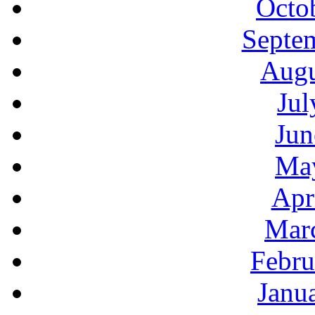
Octo
Septe
Augu
Jul
Jun
Ma
Apr
Mar
Febru
Janu