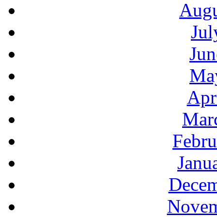
Augu
Jul
Jun
Ma
Apr
Mar
Febru
Janu
Decem
Novem