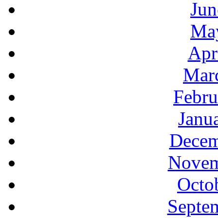
Jun
Ma
Apr
Mar
Febru
Janu
Decem
Novem
Octo
Septe