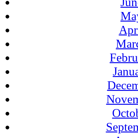
Jun
Ma
Apr
Mar
Febru
Janu
Decem
Novem
Octo
Septe