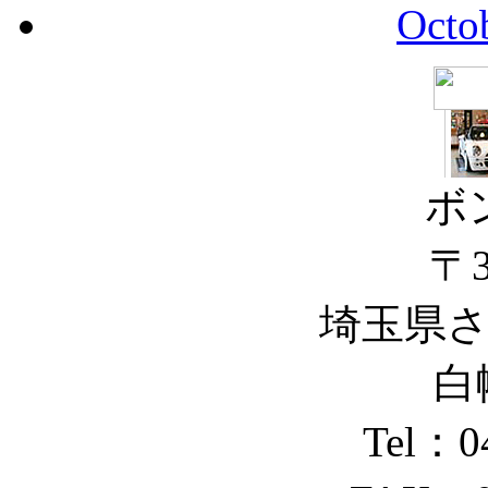
Octo
ボ
〒3
埼玉県
白幡
Tel：0