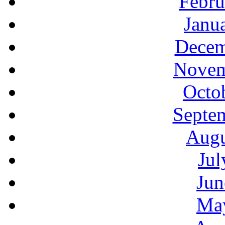
Febru
Janu
Decem
Novem
Octo
Septe
Augu
Jul
Jun
Ma