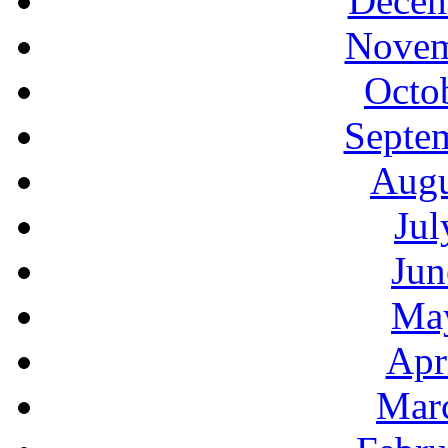
Decem
Novem
Octo
Septe
Augu
Jul
Jun
Ma
Apr
Mar