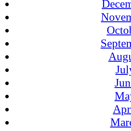
Decem
Novem
Octo
Septe
Augu
Jul
Jun
Ma
Apr
Mar