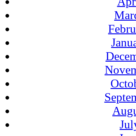
Apr
Mar
Febru
Janu
Decem
Novem
Octo
Septe
Augu
Jul