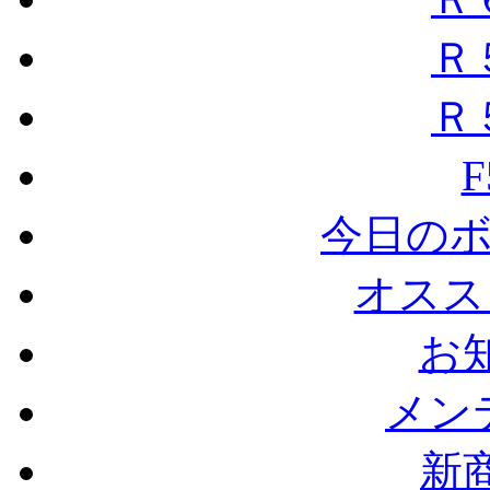
Ｒ
Ｒ
F
今日のボ
オスス
お
メン
新