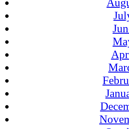
Augu
Jul
Jun
Ma
Apr
Mar
Febru
Janu
Decem
Novem