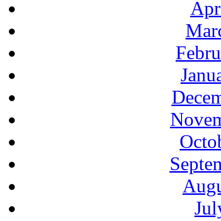
Apr
Mar
Febru
Janu
Decem
Novem
Octo
Septe
Augu
Jul