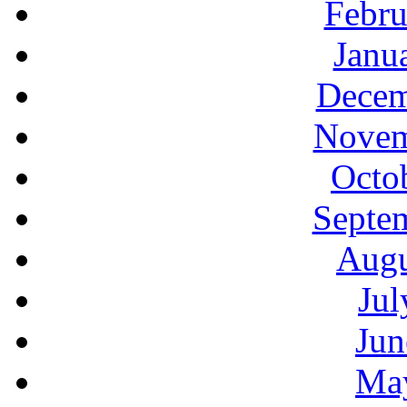
Febru
Janu
Decem
Novem
Octo
Septe
Augu
Jul
Jun
Ma