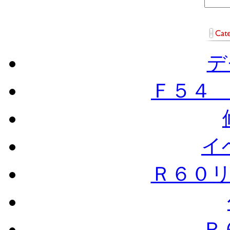
デ
Ｆ５４
イ
Ｒ６０
Ｒ