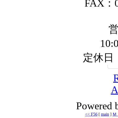
FAX：04
10:
定休日
A
Powered 
<< F56
[
main
]
Ｍ