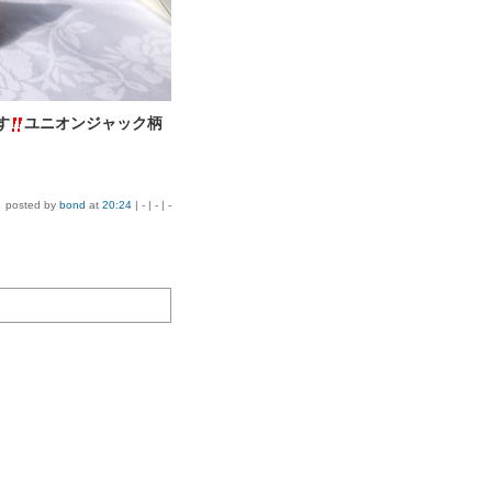
す
ユニオンジャック柄
posted by
bond
at
20:24
| - | - | -