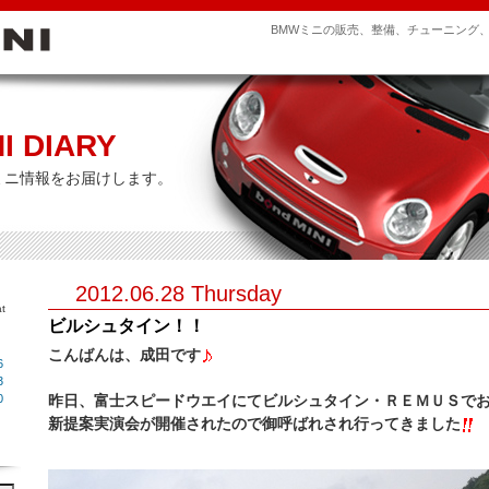
BMWミニの販売、整備、チューニング
I DIARY
ミニ情報をお届けします。
2012.06.28 Thursday
t
ビルシュタイン！！
こんばんは、成田です
6
3
0
昨日、富士スピードウエイにてビルシュタイン・ＲＥＭＵＳで
新提案実演会が開催されたので御呼ばれされ行ってきました