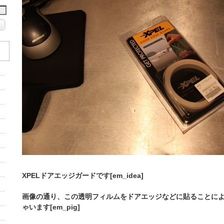
XPELドアエッジガードです[em_idea]
画像の通り、この透明フィルムをドアエッジなどに貼ることに
ゃいます[em_pig]