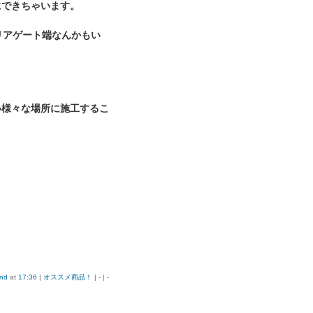
にできちゃいます。
くリアゲート端なんかもい
い様々な場所に施工するこ
nd
at
17:36
|
オススメ商品！
| - | -