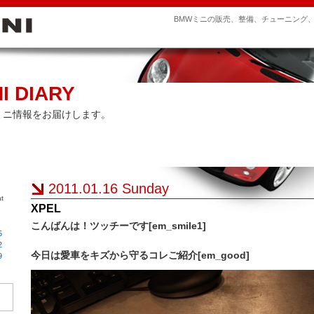
BMWミニの販売、整備、チューニング
I DIARY
ミニ情報をお届けします。
2011.01.16 Sunday
t
XPEL
こんばんは！ツッチーです[em_smile1]
5
2
今日は愛車をキズから守るコレご紹介[em_good]
9