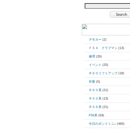
デモカー
(2)
Ｆ５４ クラブマン
(13)
修理
(26)
イベント
(25)
Ｒ６０リフトアップ
(18)
作業
(5)
Ｒ６０系
(21)
Ｒ５０系
(13)
Ｒ５６系
(21)
F56系
(59)
今日のボンドミニ♪
(465)